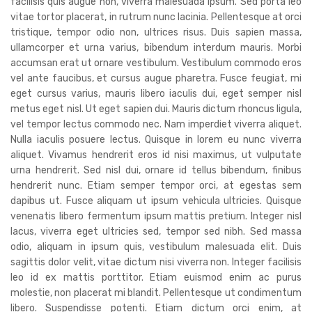
facilisis quis augue non, viverra malesuada ipsum. Sed porta leo
vitae tortor placerat, in rutrum nunc lacinia. Pellentesque at orci
tristique, tempor odio non, ultrices risus. Duis sapien massa,
ullamcorper et urna varius, bibendum interdum mauris. Morbi
accumsan erat ut ornare vestibulum. Vestibulum commodo eros
vel ante faucibus, et cursus augue pharetra. Fusce feugiat, mi
eget cursus varius, mauris libero iaculis dui, eget semper nisl
metus eget nisl. Ut eget sapien dui. Mauris dictum rhoncus ligula,
vel tempor lectus commodo nec. Nam imperdiet viverra aliquet.
Nulla iaculis posuere lectus. Quisque in lorem eu nunc viverra
aliquet. Vivamus hendrerit eros id nisi maximus, ut vulputate
urna hendrerit. Sed nisl dui, ornare id tellus bibendum, finibus
hendrerit nunc. Etiam semper tempor orci, at egestas sem
dapibus ut. Fusce aliquam ut ipsum vehicula ultricies. Quisque
venenatis libero fermentum ipsum mattis pretium. Integer nisl
lacus, viverra eget ultricies sed, tempor sed nibh. Sed massa
odio, aliquam in ipsum quis, vestibulum malesuada elit. Duis
sagittis dolor velit, vitae dictum nisi viverra non. Integer facilisis
leo id ex mattis porttitor. Etiam euismod enim ac purus
molestie, non placerat mi blandit. Pellentesque ut condimentum
libero. Suspendisse potenti. Etiam dictum orci enim, at