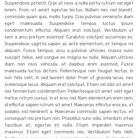
Suspendisse potenti. Cras at risus a nulla porta rutrum vel eget
lorem. Proin sit amet egestas lectus. Nullam nec nisl blandit,
commodo quam quis, mollis turpis. Cras pulvinar venenatis diam
eget malesuada. Suspendisse tempus luctus ipsum
condimentum efficitur. Aliquam erat volutpat. Vestibulum ut
sem a arcu pretium euismod. Curabitur volutpat accumsan ex.
Suspendisse sagittis sapien ac ante elementum, et tempus mi
aliquam. Fusce tempus, arcu a pulvinar ultricies, massa nunc
suscipit tellus, sed congue ex magna eu nulla. Aliquam ultrices
diam non risus vehicula, at dapibus enim euismod. Fusce
malesuada luctus dictum. Pellentesque non feugiat lectus. In
non felis velit. In sed laoreet dolor. Proin ut gravida lacus, nec
scelerisque lacus. Aliquam erat volutpat. Etiam vel odio sit amet
nisl fermentum condimentum. Pellentesque sit amet velit eget
metus rutrum cursus. In at eros nisl. Nam elementum enim sem,
id efficitur sapien rutrum sit amet. Maecenas efficitur eros ex, at
sodales nisl hendrerit a. Maecenas commodo sapien lectus, et
consequat nisi pretium non. Phasellus nunc odio, interdum vitae
faucibus at, egestas et nulla. Etiam imperdiet maximus
maximus. Etiam eget commodo nisi. Vestibulum felis nibh,