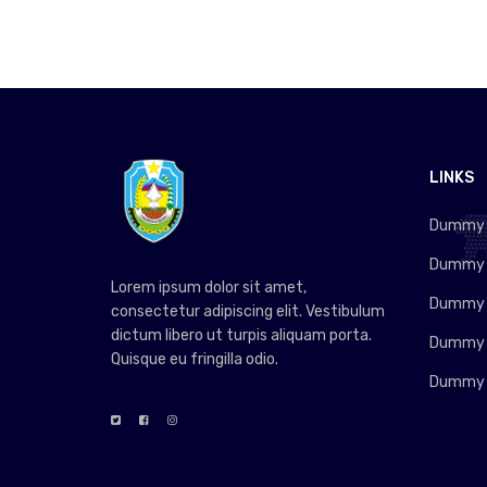
LINKS
Dummy L
Dummy L
Lorem ipsum dolor sit amet,
Dummy L
consectetur adipiscing elit. Vestibulum
dictum libero ut turpis aliquam porta.
Dummy L
Quisque eu fringilla odio.
Dummy L