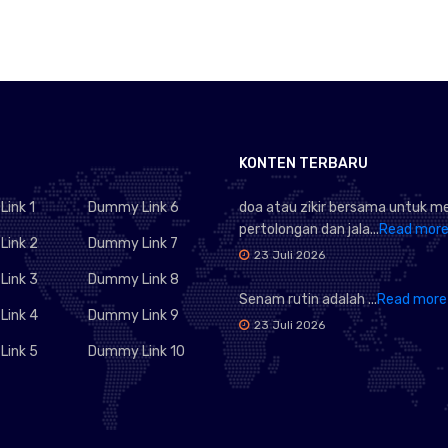
KONTEN TERBARU
ink 1
Dummy Link 6
doa atau zikir bersama untuk 
pertolongan dan jala...
Read mor
ink 2
Dummy Link 7
23 Juli 2026
ink 3
Dummy Link 8
Senam rutin adalah ...
Read more
ink 4
Dummy Link 9
23 Juli 2026
ink 5
Dummy Link 10