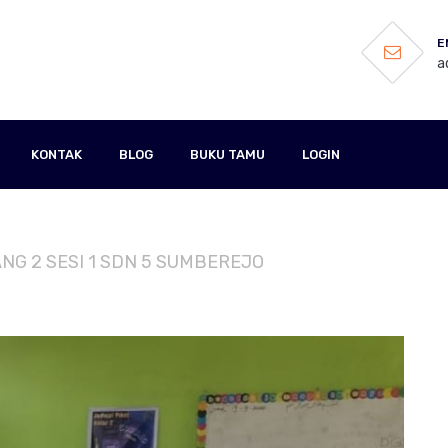
E
a
KONTAK
BLOG
BUKU TAMU
LOGIN
ANG 2 SESI 1 SDN 5 SUMBEREJO