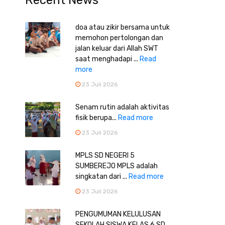
Recent News
doa atau zikir bersama untuk
memohon pertolongan dan
jalan keluar dari Allah SWT
saat menghadapi ...
Read
more
23 Juli 2026
Senam rutin adalah aktivitas
fisik berupa...
Read more
23 Juli 2026
MPLS SD NEGERI 5
SUMBEREJO MPLS adalah
singkatan dari ...
Read more
23 Juli 2026
PENGUMUMAN KELULUSAN
SEKOLAH SISWA KELAS 6 SD