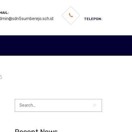
MAIL:
dmin@sdn5sumberejo.sch.id
TELEPON:
5