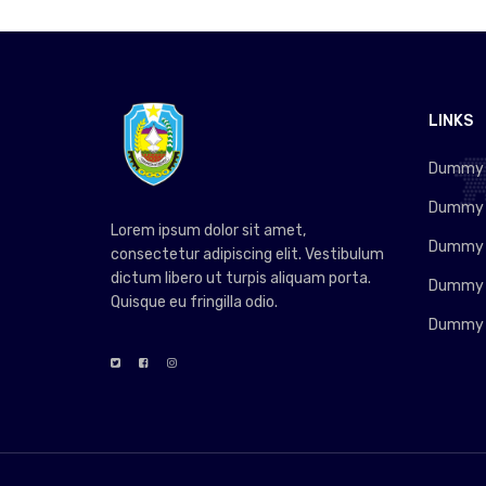
LINKS
Dummy L
Dummy L
Lorem ipsum dolor sit amet,
Dummy L
consectetur adipiscing elit. Vestibulum
dictum libero ut turpis aliquam porta.
Dummy L
Quisque eu fringilla odio.
Dummy L