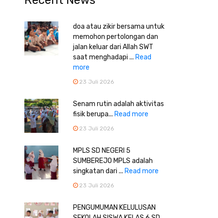
Recent News
doa atau zikir bersama untuk
memohon pertolongan dan
jalan keluar dari Allah SWT
saat menghadapi ...
Read
more
23 Juli 2026
Senam rutin adalah aktivitas
fisik berupa...
Read more
23 Juli 2026
MPLS SD NEGERI 5
SUMBEREJO MPLS adalah
singkatan dari ...
Read more
23 Juli 2026
PENGUMUMAN KELULUSAN
SEKOLAH SISWA KELAS 6 SD