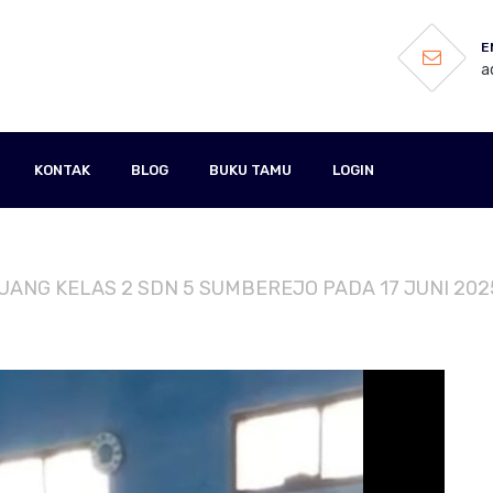
E
a
KONTAK
BLOG
BUKU TAMU
LOGIN
 RUANG KELAS 2 SDN 5 SUMBEREJO PADA 17 JUNI 202