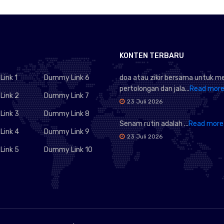
KONTEN TERBARU
ink 1
Dummy Link 6
doa atau zikir bersama untuk 
pertolongan dan jala...
Read mor
ink 2
Dummy Link 7
23 Juli 2026
ink 3
Dummy Link 8
Senam rutin adalah ...
Read more
ink 4
Dummy Link 9
23 Juli 2026
ink 5
Dummy Link 10